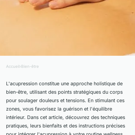
Accueil
›
Bien-être
BIEN-ÊTRE
Tout savoir sur l'acupression
L'acupression constitue une approche holistique de
bien-être, utilisant des points stratégiques du corps
pour votre bien-être
pour soulager douleurs et tensions. En stimulant ces
zones, vous favorisez la guérison et l'équilibre
Jules
•
27 avril 2025
•
5 min de lecture
intérieur. Dans cet article, découvrez des techniques
pratiques, leurs bienfaits et des instructions précises
pour intégrer l'acupression à votre routine wellness.